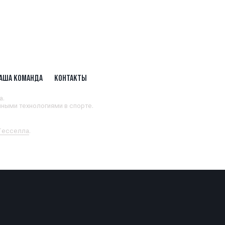
АША КОМАНДА
КОНТАКТЫ
а.
ными технологиями в спорте.
 Тесселла
.