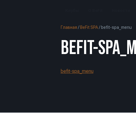
Клубы
О BeFit
Новости
Главная
/
BeFit SPA
/
befit-spa_menu
BEFIT-SPA_
befit-spa_menu