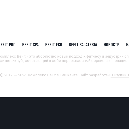
BEFIT PRO
BEFIT SPA
BEFIT ECO
BEFIT SALATERIA
НОВОСТИ
Н
омплекс BeFit - это абсолютно новый подход к фитнесу и индустрии сп
 фитнес-клуб, сочетающий в себе первоклассный сервис с инновацион
 © 2017 — 2023. Комплекс BeFit в Ташкенте. Сайт разработан
В Студии