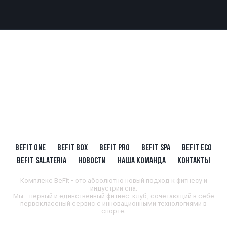
BEFIT ONE
BEFIT BOX
BEFIT PRO
BEFIT SPA
BEFIT ECO
BEFIT SALATERIA
НОВОСТИ
НАША КОМАНДА
КОНТАКТЫ
Комплекс BeFit - это абсолютно новый подход к фитнесу и
индустрии спа.
Мы - первый и единственный фитнес-клуб, сочетающий в себе
первоклассный сервис с инновационными технологиями в
спорте.