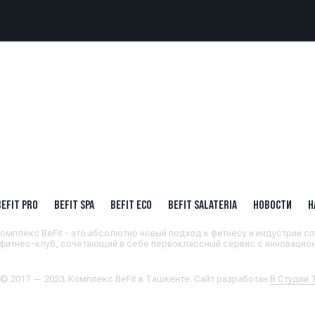
BEFIT PRO
BEFIT SPA
BEFIT ECO
BEFIT SALATERIA
НОВОСТИ
Н
омплекс BeFit - это абсолютно новый подход к фитнесу и индустрии сп
 фитнес-клуб, сочетающий в себе первоклассный сервис с инновацион
 © 2017 — 2023. Комплекс BeFit в Ташкенте. Сайт разработан
В Студии