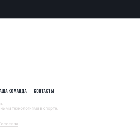
АША КОМАНДА
КОНТАКТЫ
а.
ными технологиями в спорте.
 Тесселла
.