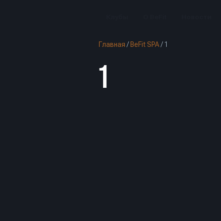
Клубы
О BeFit
Новости
Главная
/
BeFit SPA
/
1
1