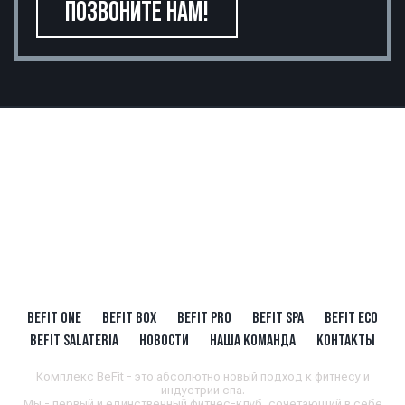
ПОЗВОНИТЕ НАМ!
BEFIT ONE
BEFIT BOX
BEFIT PRO
BEFIT SPA
BEFIT ECO
BEFIT SALATERIA
НОВОСТИ
НАША КОМАНДА
КОНТАКТЫ
Комплекс BeFit - это абсолютно новый подход к фитнесу и
индустрии спа.
Мы - первый и единственный фитнес-клуб, сочетающий в себе