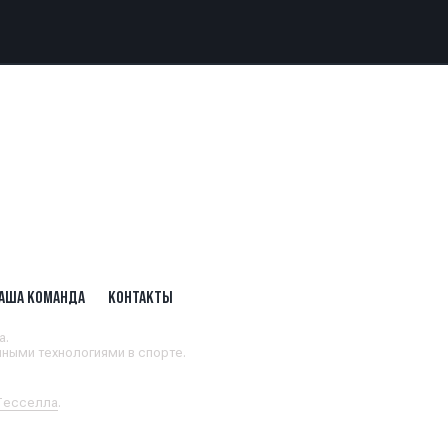
АША КОМАНДА
КОНТАКТЫ
а.
ными технологиями в спорте.
 Тесселла
.