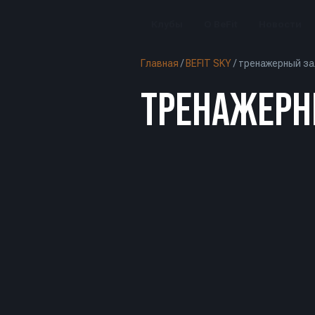
Клубы
О BeFit
Новости
Главная
/
BEFIT SKY
/
тренажерный за
ТРЕНАЖЕРН