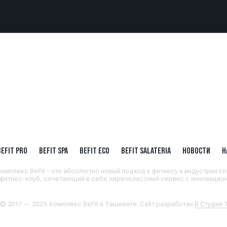
BEFIT PRO
BEFIT SPA
BEFIT ECO
BEFIT SALATERIA
НОВОСТИ
Н
омплекс BeFit - это абсолютно новый подход к фитнесу и индустрии сп
 фитнес-клуб, сочетающий в себе первоклассный сервис с инновацион
 © 2017 — 2023. Комплекс BeFit в Ташкенте. Сайт разработан
В Студии