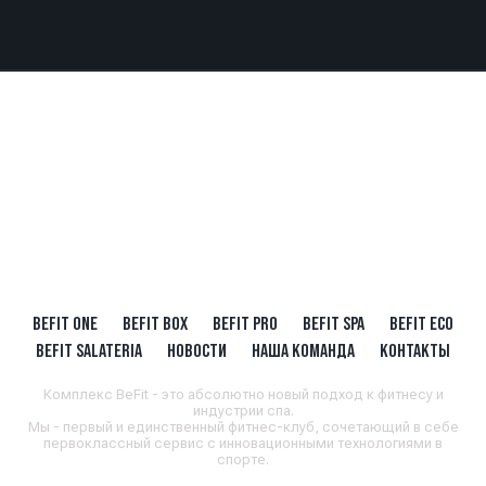
BEFIT ONE
BEFIT BOX
BEFIT PRO
BEFIT SPA
BEFIT ECO
BEFIT SALATERIA
НОВОСТИ
НАША КОМАНДА
КОНТАКТЫ
Комплекс BeFit - это абсолютно новый подход к фитнесу и
индустрии спа.
Мы - первый и единственный фитнес-клуб, сочетающий в себе
первоклассный сервис с инновационными технологиями в
спорте.