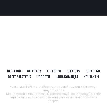
BEFIT ONE
BEFIT BOX
BEFIT PRO
BEFIT SPA
BEFIT ECO
BEFIT SALATERIA
НОВОСТИ
НАША КОМАНДА
КОНТАКТЫ
Комплекс BeFit - это абсолютно новый подход к фитнесу и
индустрии спа.
Мы - первый и единственный фитнес-клуб, сочетающий в себе
первоклассный сервис с инновационными технологиями в
спорте.