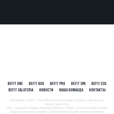
BEFIT ONE
BEFIT BOX
BEFIT PRO
BEFIT SPA
BEFIT ECO
BEFIT SALATERIA
НОВОСТИ
НАША КОМАНДА
КОНТАКТЫ
Комплекс BeFit - это абсолютно новый подход к фитнесу и
индустрии спа.
Мы - первый и единственный фитнес-клуб, сочетающий в себе
первоклассный сервис с инновационными технологиями в