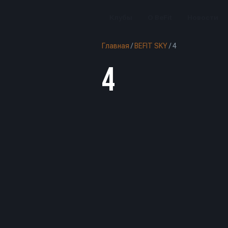
Клубы
О BeFit
Новости
Главная
/
BEFIT SKY
/
4
4