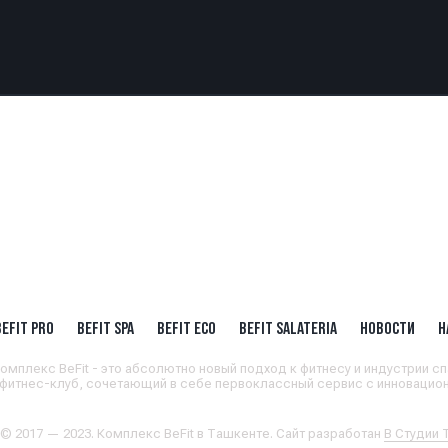
BEFIT PRO
BEFIT SPA
BEFIT ECO
BEFIT SALATERIA
НОВОСТИ
Н
омплекс BeFit - это абсолютно новый подход к фитнесу и индустрии сп
 фитнес-клуб, сочетающий в себе первоклассный сервис с инновацион
 © 2017 — 2023. Комплекс BeFit в Ташкенте. Сайт разработан
В Студии