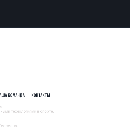
АША КОМАНДА
КОНТАКТЫ
а.
ными технологиями в спорте.
 Тесселла
.