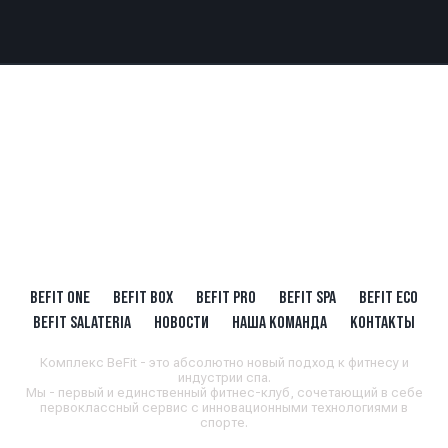
BEFIT ONE
BEFIT BOX
BEFIT PRO
BEFIT SPA
BEFIT ECO
BEFIT SALATERIA
НОВОСТИ
НАША КОМАНДА
КОНТАКТЫ
Комплекс BeFit - это абсолютно новый подход к фитнесу и
индустрии спа.
Мы - первый и единственный фитнес-клуб, сочетающий в себе
первоклассный сервис с инновационными технологиями в
спорте.