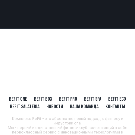
BEFIT ONE
BEFIT BOX
BEFIT PRO
BEFIT SPA
BEFIT ECO
BEFIT SALATERIA
НОВОСТИ
НАША КОМАНДА
КОНТАКТЫ
Комплекс BeFit - это абсолютно новый подход к фитнесу и
индустрии спа.
Мы - первый и единственный фитнес-клуб, сочетающий в себе
первоклассный сервис с инновационными технологиями в