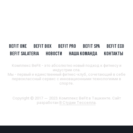
BEFIT ONE
BEFIT BOX
BEFIT PRO
BEFIT SPA
BEFIT ECO
BEFIT SALATERIA
НОВОСТИ
НАША КОМАНДА
КОНТАКТЫ
Комплекс BeFit - это абсолютно новый подход к фитнесу и
индустрии спа.
Мы - первый и единственный фитнес-клуб, сочетающий в себе
первоклассный сервис с инновационными технологиями в
спорте.
Copyright © 2017 — 2023. Комплекс BeFit в Ташкенте. Сайт
разработан
В Студии Тесселла
.