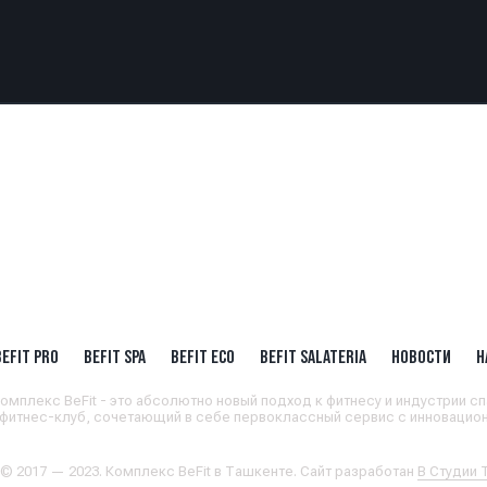
BEFIT PRO
BEFIT SPA
BEFIT ECO
BEFIT SALATERIA
НОВОСТИ
Н
омплекс BeFit - это абсолютно новый подход к фитнесу и индустрии сп
 фитнес-клуб, сочетающий в себе первоклассный сервис с инновацион
 © 2017 — 2023. Комплекс BeFit в Ташкенте. Сайт разработан
В Студии