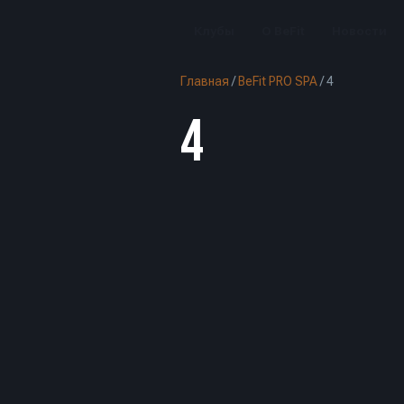
Клубы
О BeFit
Новости
Главная
/
BeFit PRO SPA
/
4
4