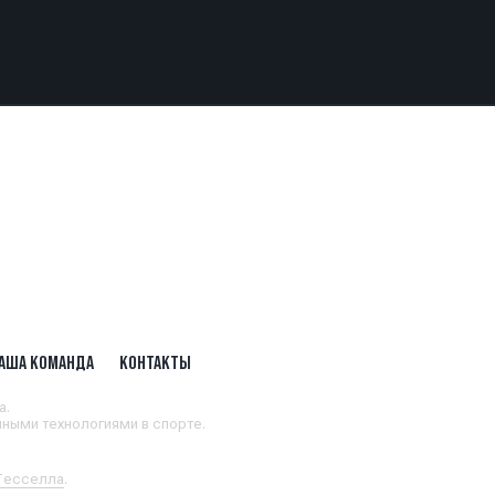
АША КОМАНДА
КОНТАКТЫ
а.
ными технологиями в спорте.
 Тесселла
.