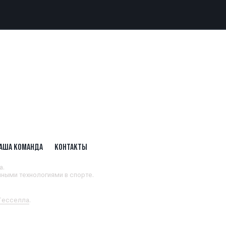
АША КОМАНДА
КОНТАКТЫ
а.
ными технологиями в спорте.
 Тесселла
.