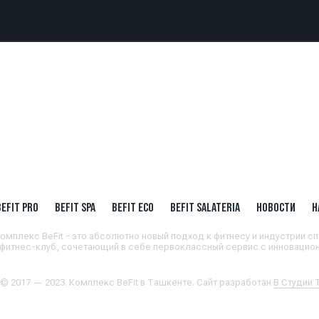
BEFIT PRO
BEFIT SPA
BEFIT ECO
BEFIT SALATERIA
НОВОСТИ
Н
омплекс BeFit - это абсолютно новый подход к фитнесу и индустрии сп
 фитнес-клуб, сочетающий в себе первоклассный сервис с инновацион
 © 2017 — 2023. Комплекс BeFit в Ташкенте. Сайт разработан
В Студии