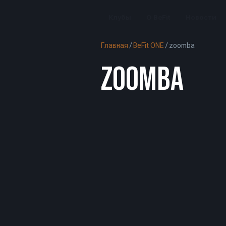
Клубы
О BeFit
Новости
Главная
/
BeFit ONE
/
zoomba
ZOOMBA