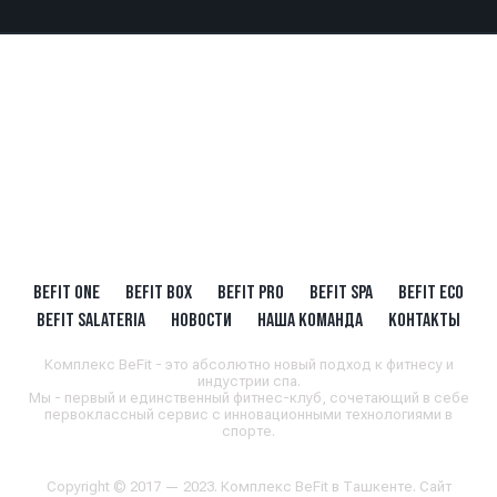
BEFIT ONE
BEFIT BOX
BEFIT PRO
BEFIT SPA
BEFIT ECO
BEFIT SALATERIA
НОВОСТИ
НАША КОМАНДА
КОНТАКТЫ
Комплекс BeFit - это абсолютно новый подход к фитнесу и
индустрии спа.
Мы - первый и единственный фитнес-клуб, сочетающий в себе
первоклассный сервис с инновационными технологиями в
спорте.
Copyright © 2017 — 2023. Комплекс BeFit в Ташкенте. Сайт