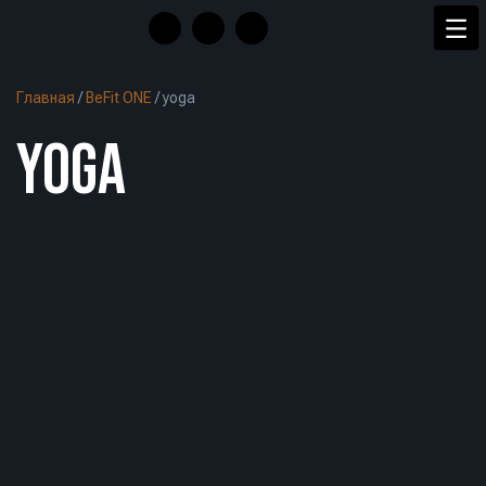
Главная
/
BeFit ONE
/
yoga
YOGA