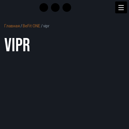
Главная
/
BeFit ONE
/
vipr
VIPR