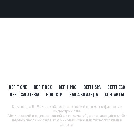
BEFIT ONE
BEFIT BOX
BEFIT PRO
BEFIT SPA
BEFIT ECO
BEFIT SALATERIA
НОВОСТИ
НАША КОМАНДА
КОНТАКТЫ
Комплекс BeFit - это абсолютно новый подход к фитнесу и
индустрии спа.
Мы - первый и единственный фитнес-клуб, сочетающий в себе
первоклассный сервис с инновационными технологиями в
спорте.