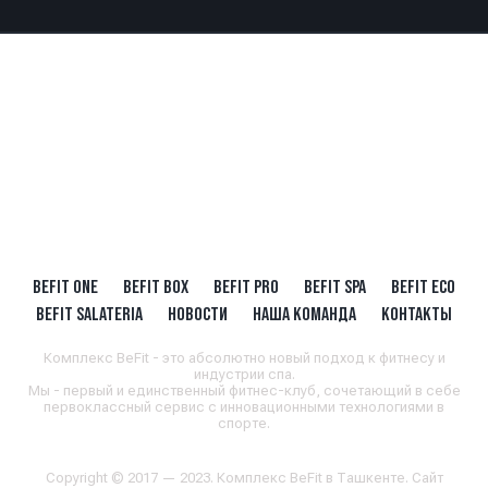
BEFIT ONE
BEFIT BOX
BEFIT PRO
BEFIT SPA
BEFIT ECO
BEFIT SALATERIA
НОВОСТИ
НАША КОМАНДА
КОНТАКТЫ
Комплекс BeFit - это абсолютно новый подход к фитнесу и
индустрии спа.
Мы - первый и единственный фитнес-клуб, сочетающий в себе
первоклассный сервис с инновационными технологиями в
спорте.
Copyright © 2017 — 2023. Комплекс BeFit в Ташкенте. Сайт