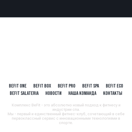
BEFIT ONE
BEFIT BOX
BEFIT PRO
BEFIT SPA
BEFIT ECO
BEFIT SALATERIA
НОВОСТИ
НАША КОМАНДА
КОНТАКТЫ
Комплекс BeFit - это абсолютно новый подход к фитнесу и
индустрии спа.
Мы - первый и единственный фитнес-клуб, сочетающий в себе
первоклассный сервис с инновационными технологиями в
спорте.