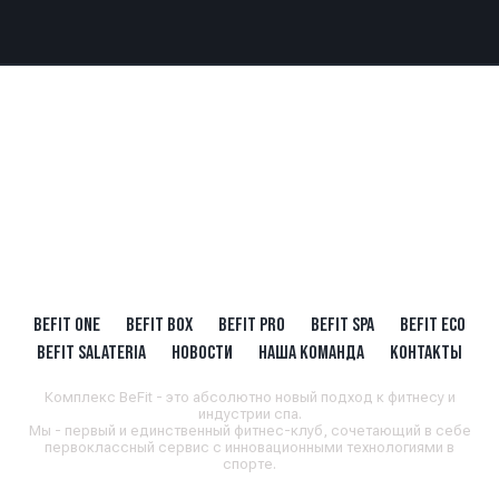
BEFIT ONE
BEFIT BOX
BEFIT PRO
BEFIT SPA
BEFIT ECO
BEFIT SALATERIA
НОВОСТИ
НАША КОМАНДА
КОНТАКТЫ
Комплекс BeFit - это абсолютно новый подход к фитнесу и
индустрии спа.
Мы - первый и единственный фитнес-клуб, сочетающий в себе
первоклассный сервис с инновационными технологиями в
спорте.