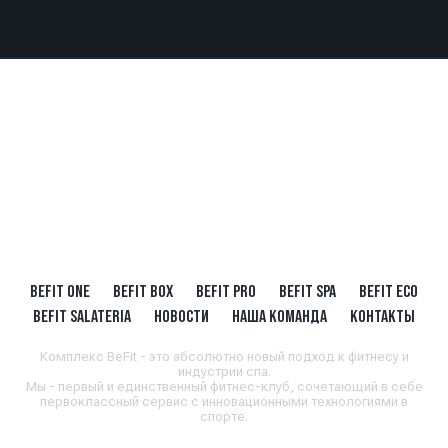
BEFIT ONE
BEFIT BOX
BEFIT PRO
BEFIT SPA
BEFIT ECO
BEFIT SALATERIA
НОВОСТИ
НАША КОМАНДА
КОНТАКТЫ
Комплекс BeFit - это абсолютно новый подход к фитнесу и
индустрии спа.
Мы - первый и единственный фитнес-клуб, сочетающий в себе
первоклассный сервис с инновационными технологиями в
спорте.