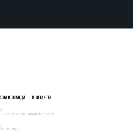
АША КОМАНДА
КОНТАКТЫ
а.
ными технологиями в спорте.
 Тесселла
.