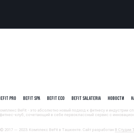
BEFIT PRO
BEFIT SPA
BEFIT ECO
BEFIT SALATERIA
НОВОСТИ
Н
омплекс BeFit - это абсолютно новый подход к фитнесу и индустрии сп
 фитнес-клуб, сочетающий в себе первоклассный сервис с инновацион
 © 2017 — 2023. Комплекс BeFit в Ташкенте. Сайт разработан
В Студии