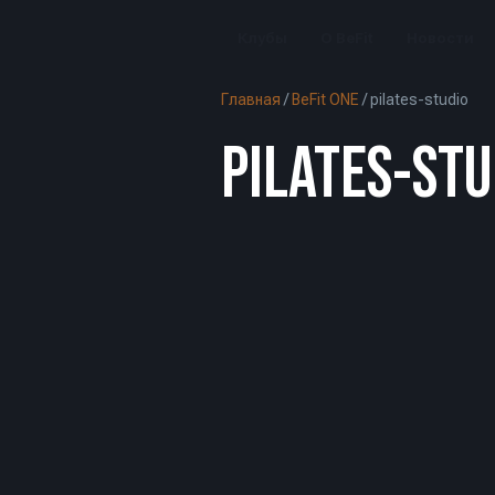
Клубы
О BeFit
Новости
Главная
/
BeFit ONE
/
pilates-studio
PILATES-STU