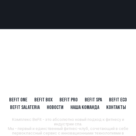
BEFIT ONE
BEFIT BOX
BEFIT PRO
BEFIT SPA
BEFIT ECO
BEFIT SALATERIA
НОВОСТИ
НАША КОМАНДА
КОНТАКТЫ
Комплекс BeFit - это абсолютно новый подход к фитнесу и
индустрии спа.
Мы - первый и единственный фитнес-клуб, сочетающий в себе
первоклассный сервис с инновационными технологиями в