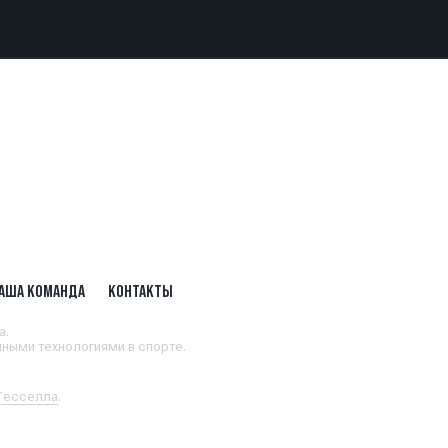
АША КОМАНДА
КОНТАКТЫ
а.
ными технологиями в спорте.
 Тесселла
.