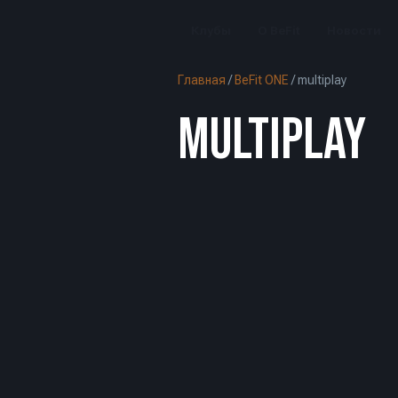
Клубы
О BeFit
Новости
Главная
/
BeFit ONE
/
multiplay
MULTIPLAY