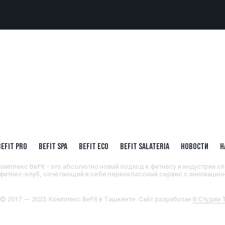
BEFIT PRO
BEFIT SPA
BEFIT ECO
BEFIT SALATERIA
НОВОСТИ
Н
омплекс BeFit - это абсолютно новый подход к фитнесу и индустрии сп
 фитнес-клуб, сочетающий в себе первоклассный сервис с инновацион
 © 2017 — 2023. Комплекс BeFit в Ташкенте. Сайт разработан
В Студии