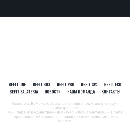
BEFIT ONE
BEFIT BOX
BEFIT PRO
BEFIT SPA
BEFIT ECO
BEFIT SALATERIA
НОВОСТИ
НАША КОМАНДА
КОНТАКТЫ
Комплекс BeFit - это абсолютно новый подход к фитнесу и
индустрии спа.
Мы - первый и единственный фитнес-клуб, сочетающий в себе
первоклассный сервис с инновационными технологиями в
спорте.