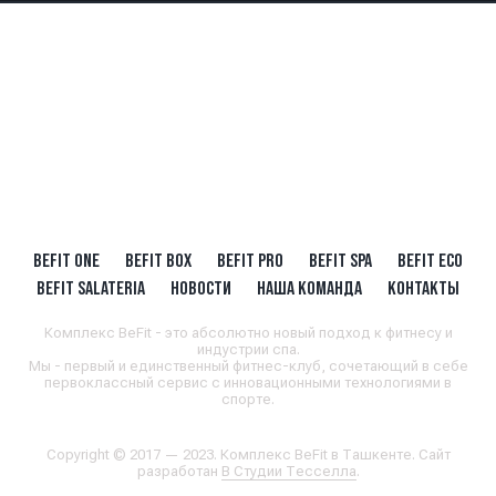
BEFIT ONE
BEFIT BOX
BEFIT PRO
BEFIT SPA
BEFIT ECO
BEFIT SALATERIA
НОВОСТИ
НАША КОМАНДА
КОНТАКТЫ
Комплекс BeFit - это абсолютно новый подход к фитнесу и
индустрии спа.
Мы - первый и единственный фитнес-клуб, сочетающий в себе
первоклассный сервис с инновационными технологиями в
спорте.
Copyright © 2017 — 2023. Комплекс BeFit в Ташкенте. Сайт
разработан
В Студии Тесселла
.