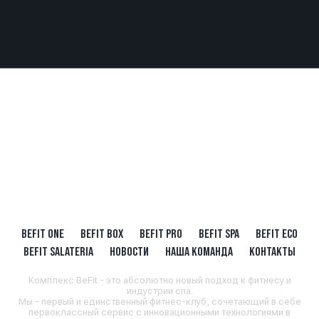
BEFIT ONE
BEFIT BOX
BEFIT PRO
BEFIT SPA
BEFIT ECO
BEFIT SALATERIA
НОВОСТИ
НАША КОМАНДА
КОНТАКТЫ
Комплекс BeFit - это абсолютно новый подход к фитнесу и
индустрии спа.
Мы - первый и единственный фитнес-клуб, сочетающий в себе
первоклассный сервис с инновационными технологиями в