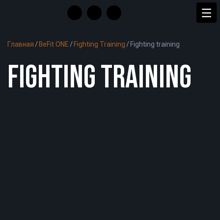
Главная
/
BeFit ONE
/
Fighting Training
/
Fighting training
FIGHTING TRAINING