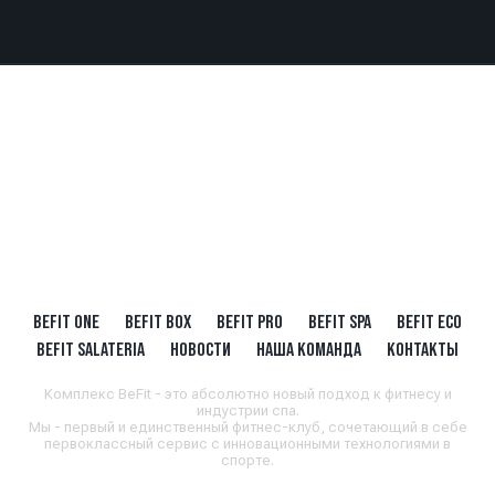
BEFIT ONE
BEFIT BOX
BEFIT PRO
BEFIT SPA
BEFIT ECO
BEFIT SALATERIA
НОВОСТИ
НАША КОМАНДА
КОНТАКТЫ
Комплекс BeFit - это абсолютно новый подход к фитнесу и
индустрии спа.
Мы - первый и единственный фитнес-клуб, сочетающий в себе
первоклассный сервис с инновационными технологиями в
спорте.