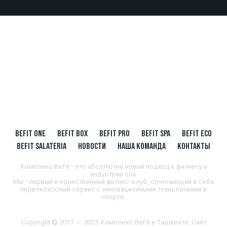
BEFIT ONE
BEFIT BOX
BEFIT PRO
BEFIT SPA
BEFIT ECO
BEFIT SALATERIA
НОВОСТИ
НАША КОМАНДА
КОНТАКТЫ
Комплекс BeFit - это абсолютно новый подход к фитнесу и
индустрии спа.
Мы - первый и единственный фитнес-клуб, сочетающий в себе
первоклассный сервис с инновационными технологиями в
спорте.
Copyright © 2017 — 2023. Комплекс BeFit в Ташкенте. Сайт