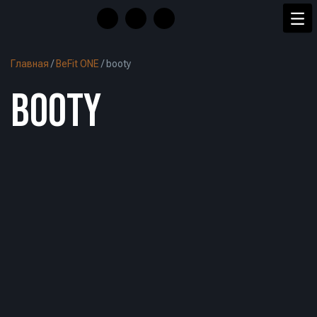
Главная
/
BeFit ONE
/
booty
BOOTY