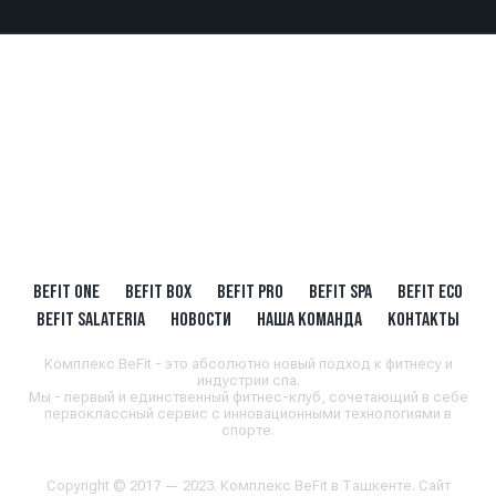
BEFIT ONE
BEFIT BOX
BEFIT PRO
BEFIT SPA
BEFIT ECO
BEFIT SALATERIA
НОВОСТИ
НАША КОМАНДА
КОНТАКТЫ
Комплекс BeFit - это абсолютно новый подход к фитнесу и
индустрии спа.
Мы - первый и единственный фитнес-клуб, сочетающий в себе
первоклассный сервис с инновационными технологиями в
спорте.
Copyright © 2017 — 2023. Комплекс BeFit в Ташкенте. Сайт