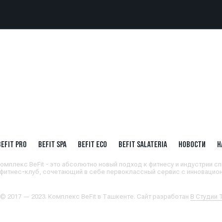
BEFIT PRO
BEFIT SPA
BEFIT ECO
BEFIT SALATERIA
НОВОСТИ
Н
омплекс BeFit - это абсолютно новый подход к фитнесу и индустрии сп
 фитнес-клуб, сочетающий в себе первоклассный сервис с инновацион
 © 2017 — 2023. Комплекс BeFit в Ташкенте. Сайт разработан
В Студии