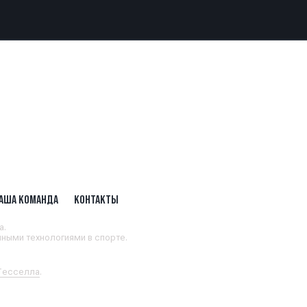
АША КОМАНДА
КОНТАКТЫ
а.
ными технологиями в спорте.
 Тесселла
.