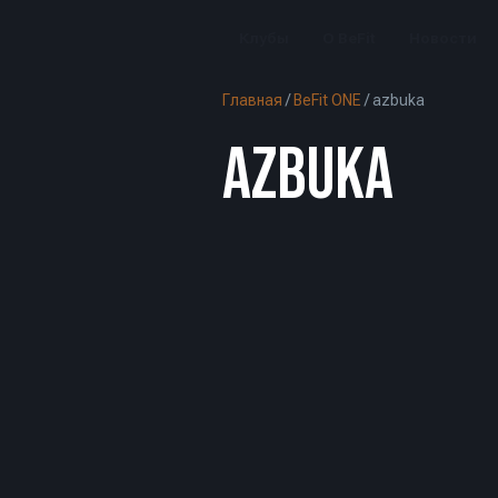
Клубы
О BeFit
Новости
Главная
/
BeFit ONE
/
azbuka
AZBUKA