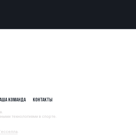
АША КОМАНДА
КОНТАКТЫ
а.
ными технологиями в спорте.
 Тесселла
.