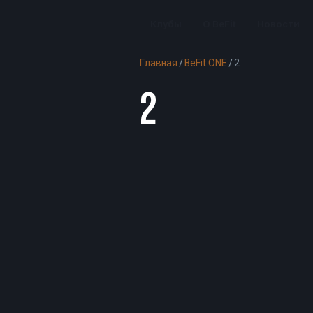
Клубы
О BeFit
Новости
Главная
/
BeFit ONE
/
2
2