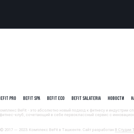
BEFIT PRO
BEFIT SPA
BEFIT ECO
BEFIT SALATERIA
НОВОСТИ
Н
омплекс BeFit - это абсолютно новый подход к фитнесу и индустрии сп
 фитнес-клуб, сочетающий в себе первоклассный сервис с инновацион
 © 2017 — 2023. Комплекс BeFit в Ташкенте. Сайт разработан
В Студии