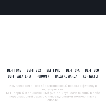
BEFIT ONE
BEFIT BOX
BEFIT PRO
BEFIT SPA
BEFIT ECO
BEFIT SALATERIA
НОВОСТИ
НАША КОМАНДА
КОНТАКТЫ
Комплекс BeFit - это абсолютно новый подход к фитнесу и
индустрии спа.
Мы - первый и единственный фитнес-клуб, сочетающий в себе
первоклассный сервис с инновационными технологиями в
спорте.