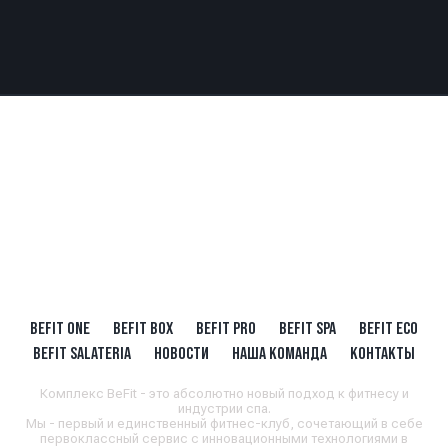
BEFIT ONE
BEFIT BOX
BEFIT PRO
BEFIT SPA
BEFIT ECO
BEFIT SALATERIA
НОВОСТИ
НАША КОМАНДА
КОНТАКТЫ
Комплекс BeFit - это абсолютно новый подход к фитнесу и
индустрии спа.
Мы - первый и единственный фитнес-клуб, сочетающий в себе
первоклассный сервис с инновационными технологиями в