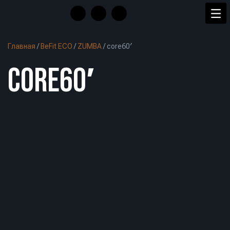
Главная
/
BeFit ECO
/
ZUMBA
/
core60′
CORE60′