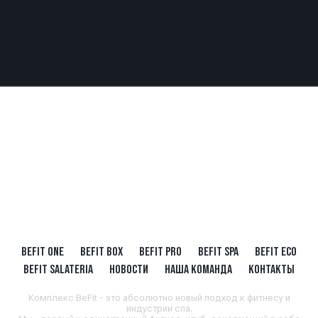
BEFIT ONE
BEFIT BOX
BEFIT PRO
BEFIT SPA
BEFIT ECO
BEFIT SALATERIA
НОВОСТИ
НАША КОМАНДА
КОНТАКТЫ
Комплекс BeFit - это абсолютно новый подход к фитнесу и
индустрии спа.