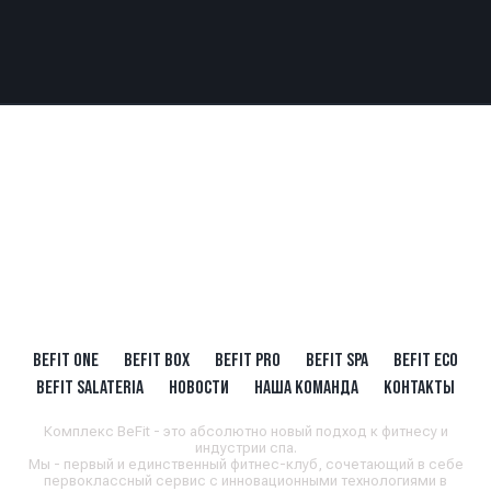
BEFIT ONE
BEFIT BOX
BEFIT PRO
BEFIT SPA
BEFIT ECO
BEFIT SALATERIA
НОВОСТИ
НАША КОМАНДА
КОНТАКТЫ
Комплекс BeFit - это абсолютно новый подход к фитнесу и
индустрии спа.
Мы - первый и единственный фитнес-клуб, сочетающий в себе
первоклассный сервис с инновационными технологиями в