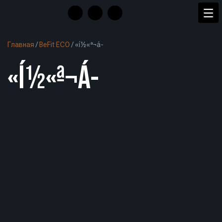
Главная
/
BeFit ECO
/
«í½«ª¬á-
«Í½«ª¬Á-