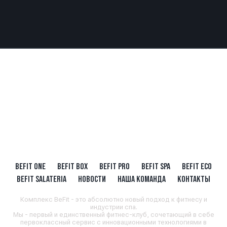
BEFIT ONE
BEFIT BOX
BEFIT PRO
BEFIT SPA
BEFIT ECO
BEFIT SALATERIA
НОВОСТИ
НАША КОМАНДА
КОНТАКТЫ
Комплекс BeFit - это абсолютно новый подход к фитнесу и
индустрии спа.
Мы - первый и единственный фитнес-клуб, сочетающий в себе
первоклассный сервис с инновационными технологиями в