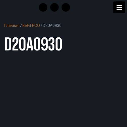
Главная
/
BeFit ECO
/
D20A0930
D20A0930