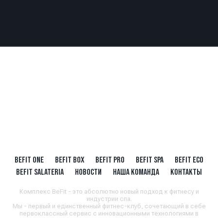
BEFIT ONE
BEFIT BOX
BEFIT PRO
BEFIT SPA
BEFIT ECO
BEFIT SALATERIA
НОВОСТИ
НАША КОМАНДА
КОНТАКТЫ
Комплекс BeFit - это абсолютно новый подход к фитнесу и
индустрии спа.
Мы - первый и единственный фитнес-клуб, сочетающий в себе
первоклассный сервис с инновационными технологиями в