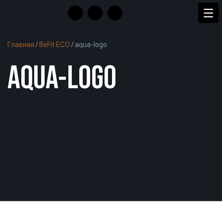
Главная
/
BeFit ECO
/
aqua-logo
AQUA-LOGO