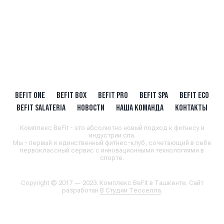
BEFIT ONE
BEFIT BOX
BEFIT PRO
BEFIT SPA
BEFIT ECO
BEFIT SALATERIA
НОВОСТИ
НАША КОМАНДА
КОНТАКТЫ
Комплекс BeFit - это абсолютно новый подход к фитнесу и
индустрии спа.
Мы - первый и единственный фитнес-клуб, сочетающий в себе
первоклассный сервис с инновационными технологиями в
спорте.
Copyright © 2017 — 2023. Комплекс BeFit в Ташкенте. Сайт
разработан
В Студии Тесселла
.