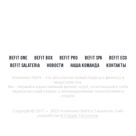
BEFIT ONE
BEFIT BOX
BEFIT PRO
BEFIT SPA
BEFIT ECO
BEFIT SALATERIA
НОВОСТИ
НАША КОМАНДА
КОНТАКТЫ
Комплекс BeFit - это абсолютно новый подход к фитнесу и
индустрии спа.
Мы - первый и единственный фитнес-клуб, сочетающий в себе
первоклассный сервис с инновационными технологиями в
спорте.
Copyright © 2017 — 2023. Комплекс BeFit в Ташкенте. Сайт
разработан
В Студии Тесселла
.