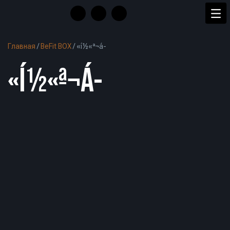
Главная
/
BeFit BOX
/
«í½«ª¬á-
«Í½«ª¬Á-