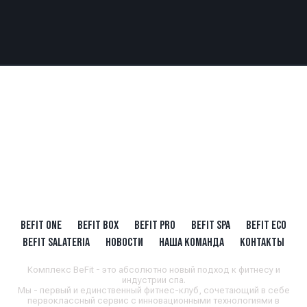
BEFIT ONE
BEFIT BOX
BEFIT PRO
BEFIT SPA
BEFIT ECO
BEFIT SALATERIA
НОВОСТИ
НАША КОМАНДА
КОНТАКТЫ
Комплекс BeFit - это абсолютно новый подход к фитнесу и
индустрии спа.
Мы - первый и единственный фитнес-клуб, сочетающий в себе
первоклассный сервис с инновационными технологиями в