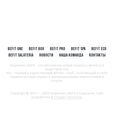
BEFIT ONE
BEFIT BOX
BEFIT PRO
BEFIT SPA
BEFIT ECO
BEFIT SALATERIA
НОВОСТИ
НАША КОМАНДА
КОНТАКТЫ
Комплекс BeFit - это абсолютно новый подход к фитнесу и
индустрии спа.
Мы - первый и единственный фитнес-клуб, сочетающий в себе
первоклассный сервис с инновационными технологиями в
спорте.
Copyright © 2017 — 2023. Комплекс BeFit в Ташкенте. Сайт
разработан
В Студии Тесселла
.