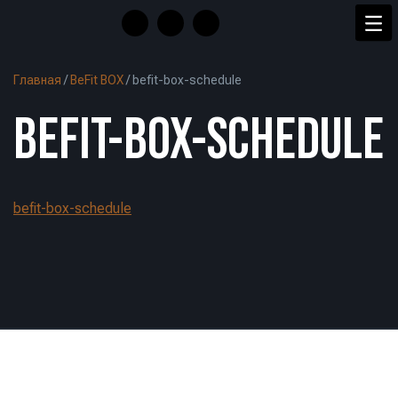
Главная
/
BeFit BOX
/
befit-box-schedule
BEFIT-BOX-SCHEDULE
befit-box-schedule