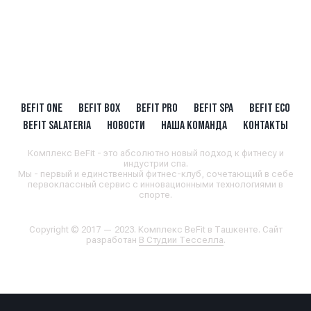
BEFIT ONE
BEFIT BOX
BEFIT PRO
BEFIT SPA
BEFIT ECO
BEFIT SALATERIA
НОВОСТИ
НАША КОМАНДА
КОНТАКТЫ
Комплекс BeFit - это абсолютно новый подход к фитнесу и
индустрии спа.
Мы - первый и единственный фитнес-клуб, сочетающий в себе
первоклассный сервис с инновационными технологиями в
спорте.
Copyright © 2017 — 2023. Комплекс BeFit в Ташкенте. Сайт
разработан
В Студии Тесселла
.