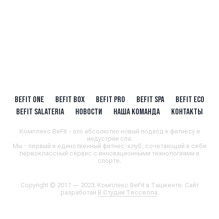
BEFIT ONE
BEFIT BOX
BEFIT PRO
BEFIT SPA
BEFIT ECO
BEFIT SALATERIA
НОВОСТИ
НАША КОМАНДА
КОНТАКТЫ
Комплекс BeFit - это абсолютно новый подход к фитнесу и
индустрии спа.
Мы - первый и единственный фитнес-клуб, сочетающий в себе
первоклассный сервис с инновационными технологиями в
спорте.
Copyright © 2017 — 2023. Комплекс BeFit в Ташкенте. Сайт
разработан
В Студии Тесселла
.