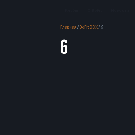
Клубы
О BeFit
Новости
Главная
/
BeFit BOX
/
6
6