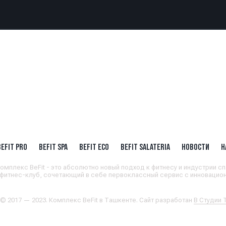
BEFIT PRO
BEFIT SPA
BEFIT ECO
BEFIT SALATERIA
НОВОСТИ
Н
омплекс BeFit - это абсолютно новый подход к фитнесу и индустрии сп
 фитнес-клуб, сочетающий в себе первоклассный сервис с инновацион
 © 2017 — 2023. Комплекс BeFit в Ташкенте. Сайт разработан
В Студии