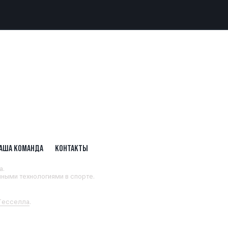
АША КОМАНДА
КОНТАКТЫ
а.
ными технологиями в спорте.
 Тесселла
.