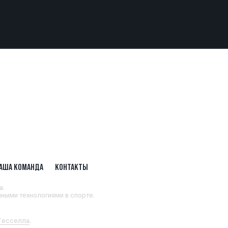
АША КОМАНДА
КОНТАКТЫ
а.
ными технологиями в спорте.
 Тесселла
.