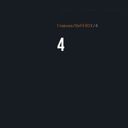
Клубы
О BeFit
Новости
Главная
/
BeFit BOX
/
4
4