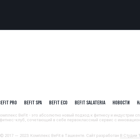
BEFIT PRO
BEFIT SPA
BEFIT ECO
BEFIT SALATERIA
НОВОСТИ
Н
омплекс BeFit - это абсолютно новый подход к фитнесу и индустрии сп
 фитнес-клуб, сочетающий в себе первоклассный сервис с инновацион
 © 2017 — 2023. Комплекс BeFit в Ташкенте. Сайт разработан
В Студии