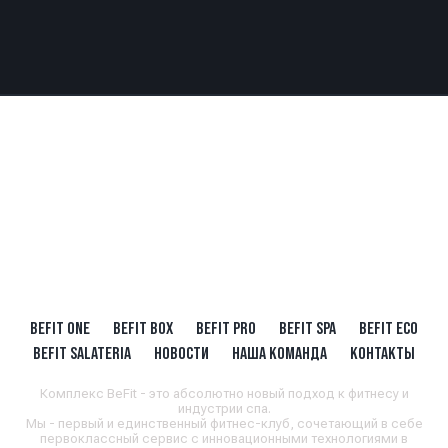
BEFIT ONE
BEFIT BOX
BEFIT PRO
BEFIT SPA
BEFIT ECO
BEFIT SALATERIA
НОВОСТИ
НАША КОМАНДА
КОНТАКТЫ
Комплекс BeFit - это абсолютно новый подход к фитнесу и
индустрии спа.
Мы - первый и единственный фитнес-клуб, сочетающий в себе
первоклассный сервис с инновационными технологиями в