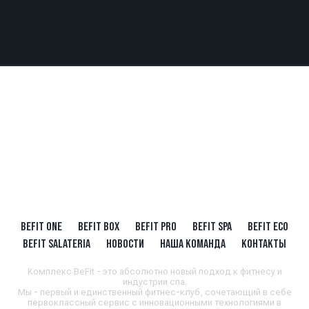
BEFIT ONE
BEFIT BOX
BEFIT PRO
BEFIT SPA
BEFIT ECO
BEFIT SALATERIA
НОВОСТИ
НАША КОМАНДА
КОНТАКТЫ
Комплекс BeFit - это абсолютно новый подход к фитнесу и
индустрии спа.
Мы - первый и единственный фитнес-клуб, сочетающий в себе
первоклассный сервис с инновационными технологиями в