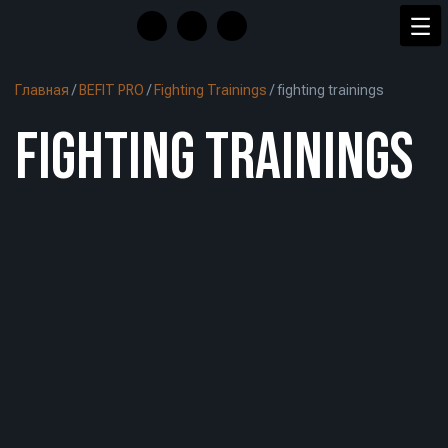
Главная
/
BEFIT PRO
/
Fighting Trainings
/
fighting trainings
FIGHTING TRAININGS