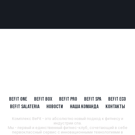
BEFIT ONE
BEFIT BOX
BEFIT PRO
BEFIT SPA
BEFIT ECO
BEFIT SALATERIA
НОВОСТИ
НАША КОМАНДА
КОНТАКТЫ
Комплекс BeFit - это абсолютно новый подход к фитнесу и
индустрии спа.
Мы - первый и единственный фитнес-клуб, сочетающий в себе
первоклассный сервис с инновационными технологиями в